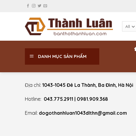
Skip
to
content
DANH MỤC SẢN PHẨM
Địa chỉ:
1043-1045 Đê La Thành, Ba Đình, Hà Nội
Hotline:
043.775.2911 | 0981.909.368
Email:
dogothanhluan1043dlthn@gmail.com