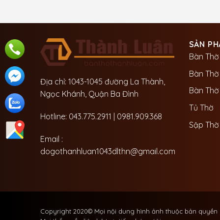
SẢN PH
Bàn Thờ
Bàn Thờ
Địa chỉ: 1043-1045 đường La Thành,
Bàn Thờ 
Ngọc Khánh, Quận Ba Đình
Tủ Thờ
Hotline: 043.775.2911 | 0981.909.368
Sập Thờ
Email :
dogothanhluan1043dlthn@gmail.com
Copyright 2020© Mọi nội dung hình ảnh thuộc bản quyền