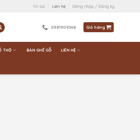
Tin tức
Liên hệ
Đăng nhập / Đăng ký
0981909368
Giỏ hàng
Ồ THỜ
BÀN GHẾ GỖ
LIÊN HỆ