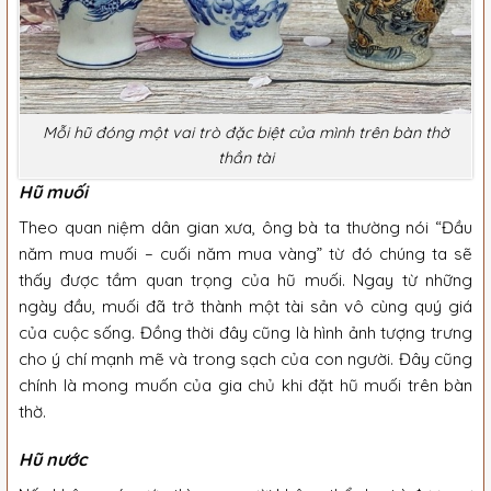
Mỗi hũ đóng một vai trò đặc biệt của mình trên bàn thờ
thần tài
Hũ muối
Theo quan niệm dân gian xưa, ông bà ta thường nói “Đầu
năm mua muối – cuối năm mua vàng” từ đó chúng ta sẽ
thấy được tầm quan trọng của hũ muối. Ngay từ những
ngày đầu, muối đã trở thành một tài sản vô cùng quý giá
của cuộc sống. Đồng thời đây cũng là hình ảnh tượng trưng
cho ý chí mạnh mẽ và trong sạch của con người. Đây cũng
chính là mong muốn của gia chủ khi đặt hũ muối trên bàn
thờ.
Hũ nước