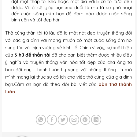
đặt một tháp tỏi khô hoặc một dĩa với 5 củ tỏi tươi đều
được. Vì tỏi sẽ giúp bạn xua đuổi tà ma tà sư phá hoại
đến cuộc sống của bạn để đảm bảo được cuộc sống
bình yên và tốt đẹp hơn.
Thờ cúng thần tài từ lâu đã là một nét đẹp truyền thống đối
với các gia đình với mong muốn có một cuộc sống ấm no
sung túc và thịnh vượng về kinh tế. Chính vì vậy, sự xuất hiện
của
3 hũ để thần tài
đã cho bạn biết thêm được nhiều điều
ý nghĩa và truyền thống văn hóa tốt đẹp của cha ông ta
bao đời nay. Thành Luân hy vọng với những thông tin mà
mình mang lại thực sự có ích cho việc thờ cúng của gia đình
bạn.Cảm ơn bạn đã theo dõi bài viết của
bàn thờ thành
luân
.