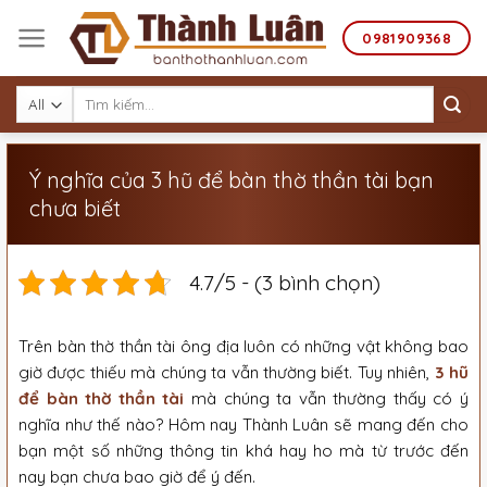
Skip
to
0981909368
content
Tìm
kiếm:
Ý nghĩa của 3 hũ để bàn thờ thần tài bạn
chưa biết
4.7/5 - (3 bình chọn)
Trên bàn thờ thần tài ông địa luôn có những vật không bao
giờ được thiếu mà chúng ta vẫn thường biết. Tuy nhiên,
3 hũ
để bàn thờ thần tài
mà chúng ta vẫn thường thấy có ý
nghĩa như thế nào? Hôm nay Thành Luân sẽ mang đến cho
bạn một số những thông tin khá hay ho mà từ trước đến
nay bạn chưa bao giờ để ý đến.