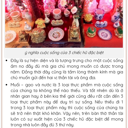
ý nghĩa cuộc sống của 3 chiếc hũ đặc biệt
Đây là sự hiện diện và là tượng trưng cho một cuộc sống
ấm no đầy đủ mà gia chủ mong muốn có được trong
năm. Đồng thời đây cũng là tấm lòng thành kính mà gia
chủ muốn gửi đến hai vị thần tài và ông địa.
Muối – gạo và nước là 3 loại thực phẩm mà cuộc sống
của chúng ta không thể nào thiếu. Và tất nhiên dù là ở
nhân gian hay ở bên kia thế giới cũng đều rất cần đến 3
loại thực phẩm này để duy trì sự sống. Nếu thiếu đi 1
trong 3 loại thực phẩm này thì cuộc sống của chúng ta
sẽ trở nên thật khó khăn. Vậy nên, trên bàn thờ thần tài
luôn có sự xuất hiện của 3 chiếc hũ đặc biệt để mong
trong nhà luôn đầy đủ 3 thứ này.