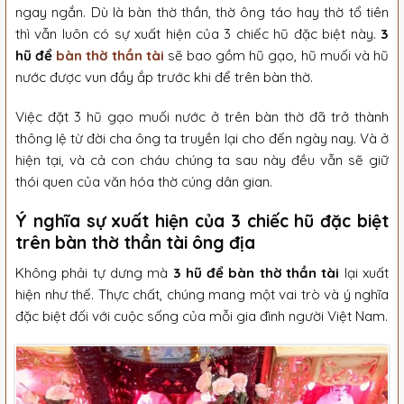
ngay ngắn. Dù là bàn thờ thần, thờ ông táo hay thờ tổ tiên
thì vẫn luôn có sự xuất hiện của 3 chiếc hũ đặc biệt này.
3
hũ để
bàn thờ thần tài
sẽ bao gồm hũ gạo, hũ muối và hũ
nước được vun đầy ắp trước khi để trên bàn thờ.
Việc đặt 3 hũ gạo muối nước ở trên bàn thờ đã trở thành
thông lệ từ đời cha ông ta truyền lại cho đến ngày nay. Và ở
hiện tại, và cả con cháu chúng ta sau này đều vẫn sẽ giữ
thói quen của văn hóa thờ cúng dân gian.
Ý nghĩa sự xuất hiện của 3 chiếc hũ đặc biệt
trên bàn thờ thần tài ông địa
Không phải tự dưng mà
3 hũ để bàn thờ thần tài
lại xuất
hiện như thế. Thực chất, chúng mang một vai trò và ý nghĩa
đặc biệt đối với cuộc sống của mỗi gia đình người Việt Nam.