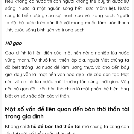
Nếu không có nước thì con người không thể duy trì được sự
sống. Nước là một nguồn sống hết sức mãnh liệt. Nước
cũng là biểu tượng của sự thanh cao và trong sạch. Người
ta đặt hũ nước trên bàn thờ với mong muốn tâm luôn thanh
tịnh, cuộc sống bình yên và trong sạch.
Hũ gạo
Gạo chính là hiện diện của một nền nông nghiệp lúa nước
vững mạnh. Từ thuở khai thiên lập địa, người Việt chúng ta
đã biết trồng lúa nước để làm lương thực. và cho đến bây
giờ, đây vẫn là một nền văn hóa đẹp đẽ của dân tộc. Một
nền văn minh lúa nước mãi trường tồn cùng thời gian. Vậy
nên hũ gạo đặt trên bàn thờ chính là một phần thể hiện lòng
biết ơn sâu sắc đến các vị thần.
Một số vấn đề liên quan đến bàn thờ thần tài
trong gia đình
Không chỉ
3 hũ để bàn thờ thần tài
mà chúng ta cũng còn
tồn tại một số thắc mắc khác như: