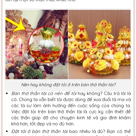
Nên hay không đặt tỏi ở trên bàn thờ thần tài?
Bàn thờ thần tài có nên để tỏi
hay không? Câu trả lời là
có. Chúng ta vẫn biết tỏi được dùng để xua đuổi tà ma và
các tà sư làm ảnh hưởng đến cuộc sống của chúng ta.
Việc đặt tỏi trên bàn thờ thần tài là cực kỳ cần thiết để
các thần giúp đỡ cho chuyện kinh tế và gia đình khấm
khá hơn, tốt đẹp và no đủ hơn.
Đặt tỏi ở bàn thờ thần tài
bao nhiêu là đủ? Bạn có thể