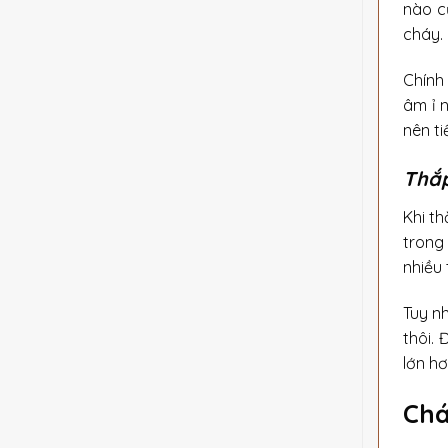
nào c
cháy.
Chính 
âm ỉ 
nên t
Thắp
Khi t
trong
nhiều 
Tuy n
thôi.
lớn hơ
Chá