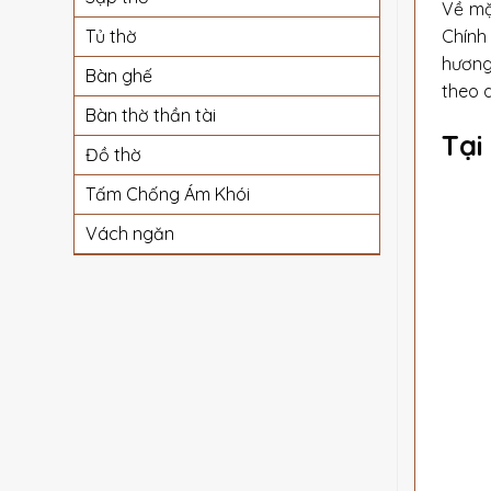
Về mặt
Chính 
Tủ thờ
hương
Bàn ghế
theo d
Bàn thờ thần tài
Tại
Đồ thờ
Tấm Chống Ám Khói
Vách ngăn