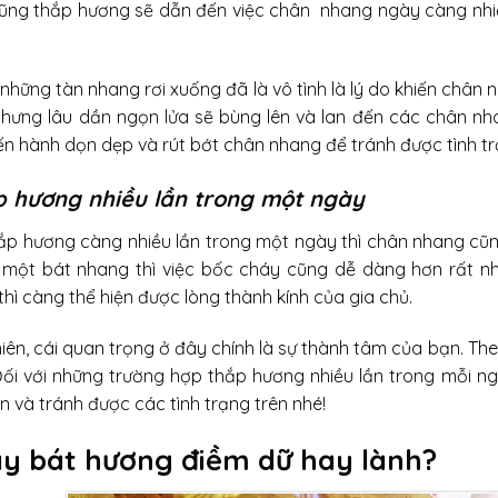
ũng thắp hương sẽ dẫn đến việc chân nhang ngày càng nhiề
những tàn nhang rơi xuống đã là vô tình là lý do khiến chân 
nhưng lâu dần ngọn lửa sẽ bùng lên và lan đến các chân nh
iến hành dọn dẹp và rút bớt chân nhang để tránh được tình t
 hương nhiều lần trong một ngày
hắp hương càng nhiều lần trong một ngày thì chân nhang cũ
 một bát nhang thì việc bốc cháy cũng dễ dàng hơn rất n
thì càng thể hiện được lòng thành kính của gia chủ.
hiên, cái quan trọng ở đây chính là sự thành tâm của bạn. Th
 Đối với những trường hợp thắp hương nhiều lần trong mỗi n
n và tránh được các tình trạng trên nhé!
y bát hương điềm dữ hay lành?