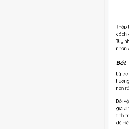
Thắp 
cách 
Tuy n
nhân d
Bát 
Lý do
hương
nên rấ
Bởi vậ
gia đ
tình 
dễ hiể