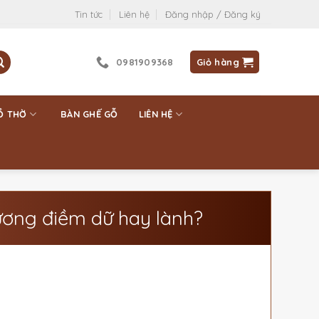
Tin tức
Liên hệ
Đăng nhập / Đăng ký
0981909368
Giỏ hàng
Ồ THỜ
BÀN GHẾ GỖ
LIÊN HỆ
hương điềm dữ hay lành?