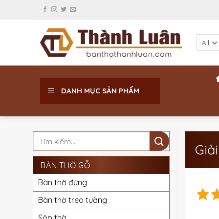
Skip
to
content
DANH MỤC SẢN PHẨM
Giả
BÀN THỜ GỖ
Bàn thờ đứng
Bàn thờ treo tường
Sập thờ