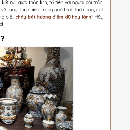
kết nối giữa thần linh, tổ tiên với người cõi trần.
h vật này. Tuy nhiên, trong quá trình thờ cúng, bát
ng biết
cháy bát hương điềm dữ hay lành
? Hãy
é!
ờ?