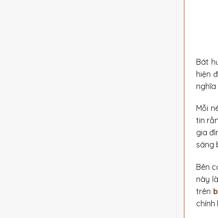
Bát hư
hiện 
nghĩa 
Mỗi n
tin r
gia đ
sáng b
Bên c
này l
trên
b
chính