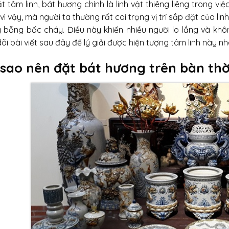
 tâm linh, bát hương chính là linh vật thiêng liêng trong việc 
vì vậy, mà người ta thường rất coi trọng vị trí sắp đặt của lin
 bỗng bốc cháy. Điều này khiến nhiều người lo lắng và khô
õi bài viết sau đây để lý giải được hiện tượng tâm linh này nh
 sao nên đặt bát hương trên bàn th