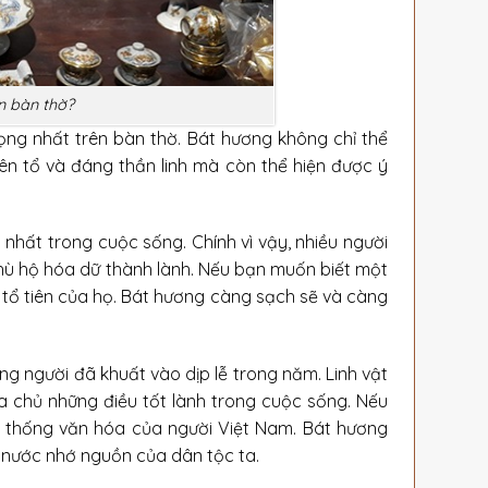
n bàn thờ?
trọng nhất trên bàn thờ. Bát hương không chỉ thể
iên tổ và đáng thần linh mà còn thể hiện được ý
 nhất trong cuộc sống. Chính vì vậy, nhiều người
phù hộ hóa dữ thành lành. Nếu bạn muốn biết một
 tổ tiên của họ. Bát hương càng sạch sẽ và càng
.
g người đã khuất vào dịp lễ trong năm. Linh vật
ia chủ những điều tốt lành trong cuộc sống. Nếu
n thống văn hóa của người Việt Nam. Bát hương
g nước nhớ nguồn của dân tộc ta.