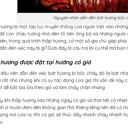
Nguyên nhân dẫn đến bát hương bốc c
hương là một tập tục truyền thống của người Việt vào những n
để con cháu tưởng nhớ đến tổ tiên ông bà và những người 
hiên, trong quá trình thắp hương, có một số gia chủ gặp phả
ẫn đến việc này là gì? Dưới đây là câu trả lời cụ thể mà bạn n
hương được đặt tại hướng có gió
 đầu tiên dẫn đến việc bát hương bị bốc cháy đó là bát nha
 rất nhỏ nhưng khi có sự tác động của gió thì vấn đề này 
t dễ bắt lửa, lửa theo gió và làm cháy chân nhang
y, khi thắp hương vào những ngày có gió và thời tiết có nhiệt
ình vì muốn đem đến không gian thờ thiêng liêng nên đã có mộ
trạng mở cửa ra. Khi có gió sẽ thúc đẩy nhanh cháy nhanh h
u.