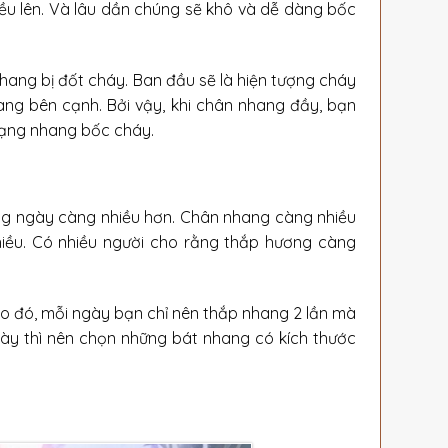
u lên. Và lâu dần chúng sẽ khô và dễ dàng bốc
nhang bị đốt cháy. Ban đầu sẽ là hiện tượng cháy
ang bên cạnh. Bởi vậy, khi chân nhang đầy, bạn
rạng nhang bốc cháy.
ng ngày càng nhiều hơn. Chân nhang càng nhiều
hiều. Có nhiều người cho rằng thắp hương càng
eo đó, mỗi ngày bạn chỉ nên thắp nhang 2 lần mà
gày thì nên chọn những bát nhang có kích thước