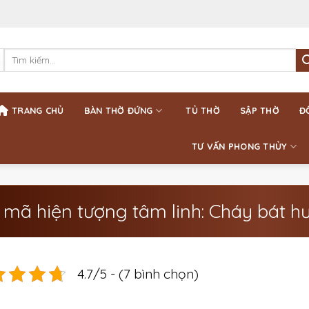
Tìm
kiếm:
TRANG CHỦ
BÀN THỜ ĐỨNG
TỦ THỜ
SẬP THỜ
Đ
TƯ VẤN PHONG THỦY
i mã hiện tượng tâm linh: Cháy bát 
4.7/5 - (7 bình chọn)