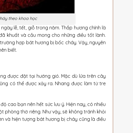
háy theo khoa học
gày lễ, tết, giỗ trong năm. Thắp hương chính là
đã khuất và cầu mong cho những điều tốt lành.
i trường hợp bát hương bị bốc cháy. Vậy, nguyên
ên biết.
ng được đặt tại hướng gió. Mặc dù lửa trên cây
cũng có thể được xảy ra. Nhang được làm từ tre
 độ cao bạn nên hết sức lưu ý. Hiện nay, có nhiều
t phòng thờ riêng. Như vậy, sẽ không tránh khỏi
ơn và hiện tượng bát hương bị cháy cũng là điều