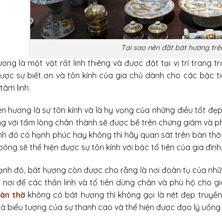
Tại sao nên đặt bát hương trê
ơng là một vật rất linh thiêng và được đặt tại vị trí trang 
được sự biết ơn và tôn kính của gia chủ dành cho các bậc t
tâm linh.
én hương là sự tôn kính và là hy vọng của những điều tốt đẹp
ằng với tấm lòng chân thành sẽ được bề trên chứng giám và 
ình đó có hạnh phúc hay không thì hãy quan sát trên bàn thờ
óng sẽ thể hiện được sự tôn kính với bậc tổ tiên của gia đình
ạnh đó, bát hương còn được cho rằng là nơi đoàn tụ của nhữn
à nơi để các thần linh và tổ tiên dừng chân và phù hộ cho g
àn thờ
không có bát hương thì không gọi là nét đẹp truyề
 là biểu tượng của sự thanh cao và thể hiện được đạo lý uốn