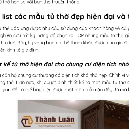
tủ thờ hơn so với bàn thờ truyền thống.
 list các mẫu tủ thờ đẹp hiện đại và
 thể đáp ứng được nhu cầu sử dụng của khách hàng về cả g
nghiên cứu rất kỹ lưỡng để chọn ra TOP những mẫu tủ thờ g
 tin dưới đây, hy vọng bạn có thể tham khảo được cho gia đ
iện kinh tế gia đình.
t kế tủ thờ hiện đại cho chung cư diện tích nhỏ
 căn hộ chung cư thường có diện tích khá nhỏ hẹp. Chính vì 
ổng thể. Hơn nữa, khi quyết định thiết kế ra một mẫu tủ t
 gian để có thể bày biện được một mâm cỗ mặn đầy đủ mà kh