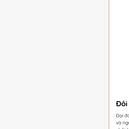
Đôi
Đại đ
và ng