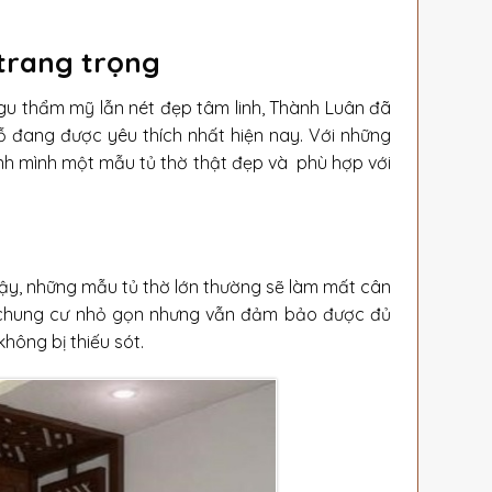
 trang trọng
u thẩm mỹ lẫn nét đẹp tâm linh, Thành Luân đã
ỗ đang được yêu thích nhất hiện nay. Với những
ình mình một mẫu tủ thờ thật đẹp và phù hợp với
vậy, những mẫu tủ thờ lớn thường sẽ làm mất cân
hờ chung cư nhỏ gọn nhưng vẫn đảm bảo được đủ
ông bị thiếu sót.