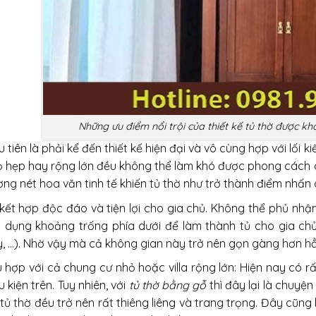
Những ưu điểm nổi trội của thiết kế tủ thờ được kh
 tiên là phải kể đến thiết kế hiện đại và vô cùng hợp với lối k
 hẹp hay rộng lớn đều không thể làm khó được phong cách 
ng nét hoa văn tinh tế khiến tủ thờ như trở thành điểm nhấn 
kết hợp độc đáo và tiện lợi cho gia chủ. Không thể phủ nhận
n dụng khoảng trống phía dưới để làm thành tủ cho gia ch
, …). Nhờ vậy mà cả không gian này trở nên gọn gàng hơn hẳ
 hợp với cả chung cư nhỏ hoặc villa rộng lớn: Hiện nay có r
u kiện trên. Tuy nhiên, với
tủ thờ bằng gỗ
thì đây lại là chuyệ
tủ thờ đều trở nên rất thiêng liêng và trang trọng. Đây cũng 