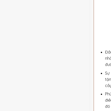
Đầu
nhỏ
đườ
Sự 
tậ
cầy
Phù
điề
đó 