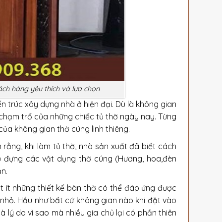
ách hàng yêu thích và lựa chọn
iến trúc xây dựng nhà ở hiện đại. Dù là không gian
chạm trổ của những chiếc tủ thờ ngày nay. Từng
của không gian thờ cúng linh thiêng.
 rằng, khi làm tủ thờ, nhà sản xuất đã biết cách
ủ đựng các vật dụng thờ cúng (Hương, hoa,đèn
n.
ất ít những thiết kế bàn thờ có thể đáp ứng được
n nhỏ. Hầu như bất cứ không gian nào khi đặt vào
là lý do vì sao mà nhiều gia chủ lại có phần thiên