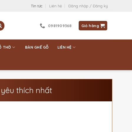
Tin tức
Liên hệ
Đăng nhập / Đăng ký
0981909368
Giỏ hàng
Ồ THỜ
BÀN GHẾ GỖ
LIÊN HỆ
 yêu thích nhất