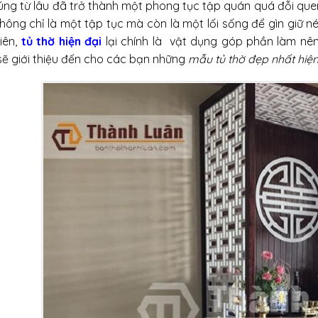
úng từ lâu đã trở thành một phong tục tập quán quá đỗi que
hông chỉ là một tập tục mà còn là một lối sống để gìn giữ né
iên,
tủ thờ hiện đại
lại chính là vật dụng góp phần làm nên
sẽ giới thiệu đến cho các bạn những
mẫu tủ thờ đẹp nhất hiện