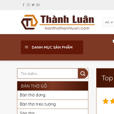
Skip
to
content
DANH MỤC SẢN PHẨM
Top 
BÀN THỜ GỖ
Bàn thờ đứng
Bàn thờ treo tường
Sập thờ