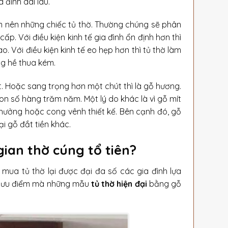
 đình dài lâu.
àm nên những chiếc tủ thờ. Thường chúng sẽ phân
p. Với điều kiện kinh tế gia đình ổn định hơn thì
o. Với điều kiện kinh tế eo hẹp hơn thì tủ thờ làm
ng hề thua kém.
t. Hoặc sang trọng hơn một chút thì là gỗ hương.
on số hàng trăm năm. Một lý do khác là vì gỗ mít
 hưởng hoặc cong vênh thiết kế. Bên cạnh đó, gỗ
i gỗ đắt tiền khác.
gian thờ cúng tổ tiên?
 mua tủ thờ lại được đại đa số các gia đình lựa
ững ưu điểm mà những mẫu
tủ thờ hiện đại
bằng gỗ