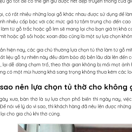
iệu gỗ tốt để có thể gìn giữ được nét đẹp truyền thống của gia
tại, có rất nhiều những loại gỗ khác nhau được sử dụng để l
nh nhiều cấp bậc với các mức giá từ tầm trung cho đến cao cấ
 làm từ gỗ trắc hoặc gỗ lim sẽ mang lại cho bạn giá trị khá ca
 mít hoặc gỗ sồi hoặc xoan đào cũng là một sự lựa chọn khô
ần hiện nay, các gia chủ thường lựa chọn tủ thờ làm từ gỗ mí
ất liệu gỗ tự nhiên này đều đảm bảo độ bền lâu dài lên đến c
m, lại dễ dàng chạm trổ, theo thời gian không bị mối mọt ảnh
ũng có một mùi hương khá sang trọng không thua kém các loạ
 sao nên lựa chọn tủ thờ cho không 
gày xưa, bàn thờ là sự lựa chọn phổ biến thì ngày nay, việc
 Để nói về lý do vì sao, thì khách hàng đã nêu lên được nh
ại cho gia chủ khi thờ cúng.