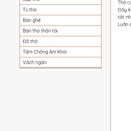
Thờ c
Đây k
Tủ thờ
tất nh
Bàn ghế
Luân 
Bàn thờ thần tài
Đồ thờ
Tấm Chống Ám Khói
Vách ngăn