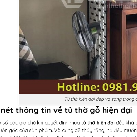
Tủ thờ hiện đại đẹp và sang trọng
 nét thông tin về tủ thờ gỗ hiện đại
a số các gia chủ khi quyết định mua
tủ thờ hiện đại
đều khá b
uồn gốc của sản phẩm. Và cũng dễ thấy rằng, họ đều muố