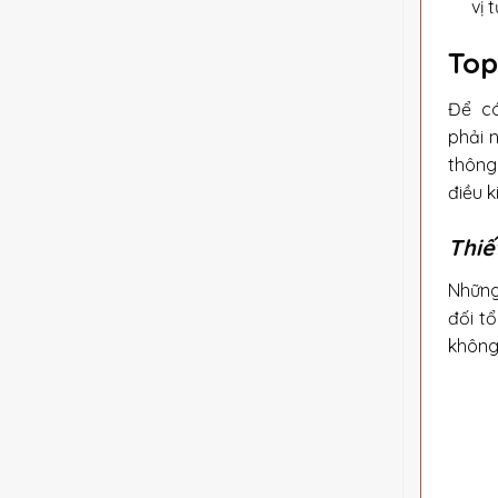
vị 
Top
Để có
phải 
thông
điều k
Thiế
Những
đối t
không