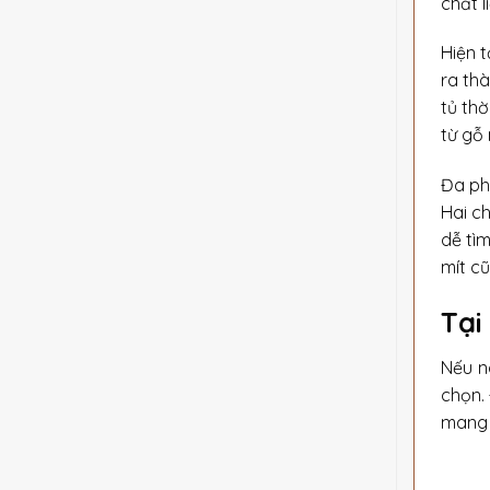
chất l
Hiện 
ra thà
tủ thờ
từ gỗ
Đa ph
Hai ch
dễ tì
mít c
Tại
Nếu n
chọn.
mang l