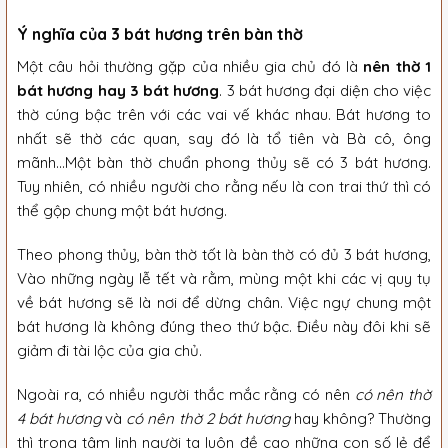
Ý nghĩa của 3 bát hương trên bàn thờ
Một câu hỏi thường gặp của nhiều gia chủ đó là
nên thờ 1
bát hương hay 3 bát hương
. 3 bát hương đại diện cho việc
thờ cúng bậc trên với các vai vế khác nhau. Bát hương to
nhất sẽ thờ các quan, say đó là tổ tiên và Bà cô, ông
mãnh…Một bàn thờ chuẩn phong thủy sẽ có 3 bát hương.
Tuy nhiên, có nhiều người cho rằng nếu là con trai thứ thì có
thể gộp chung một bát hương.
Theo phong thủy, bàn thờ tốt là bàn thờ có đủ 3 bát hương,
Vào những ngày lễ tết và rằm, mùng một khi các vị quy tụ
về bát hương sẽ là nơi để dừng chân. Việc ngự chung một
bát hương là không đúng theo thứ bậc. Điều này đôi khi sẽ
giảm đi tài lộc của gia chủ.
Ngoài ra, có nhiều người thắc mắc rằng có nên
có nên thờ
4 bát hương
và
có nên thờ 2 bát hương
hay không? Thường
thì trong tâm linh người ta luôn đề cao những con số lẻ để