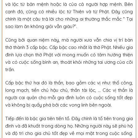
và lộc từ bản mệnh hoặc là của cả người hợp mệnh. Bên
cạnh đó, cũng có nhiều lộc từ Thiên và từ Phật. Đây cũng
chính là một câu trả lời cho những ai thường thắc mắc “ Tại
sao làm ăn không giỏi vẫn giàu?”.
Cũng bởi quan niệm này, mà người xưa vẫn chia vị trí bàn
thờ thành 3 cấp bậc. Cấp bậc cao nhất là thờ Phật. Nhiều gia
đình lựa chọn thờ Phật với mong muốn có tâm hướng thiện
và có cuộc sống bình an, thoát khỏi những tai ương của cõi
trần.
Cấp bậc thứ hai đó là thần, bao gồm các vị như: thổ công,
long mạch, tiền chủ hậu chủ, thần tài lộc, … Các vị thần là
người cai quản cho mỗi gia đình luôn có cuộc sống tốt đẹp
và không bị quấy phá bởi các vong linh bên ngoài.
Tiếp đến là bậc gia tiên tiền tổ. Đây chính là tổ tiên trong gia
đình và đã khuất trong dòng họ. Những người này sẽ phù hộ
và độ trì cho gia chủ tốt đẹp về mọi mặt trong cuộc sống.