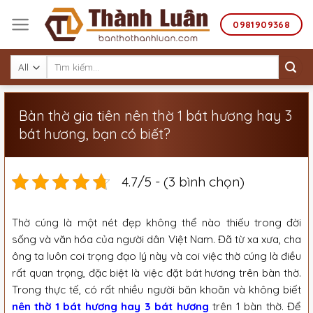
Skip
to
0981909368
content
Tìm
kiếm:
Bàn thờ gia tiên nên thờ 1 bát hương hay 3
bát hương, bạn có biết?
4.7/5 - (3 bình chọn)
Thờ cúng là một nét đẹp không thể nào thiếu trong đời
sống và văn hóa của người dân Việt Nam. Đã từ xa xưa, cha
ông ta luôn coi trọng đạo lý này và coi việc thờ cúng là điều
rất quan trọng, đặc biệt là việc đặt bát hương trên bàn thờ.
Trong thực tế, có rất nhiều người băn khoăn và không biết
nên thờ 1 bát hương hay 3 bát hương
trên 1 bàn thờ. Để