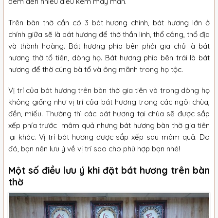
đem đến nhiều điều kém may mắn.
Trên bàn thờ cần có 3 bát hương chính, bát hương lớn ở
chính giữa sẽ là bát hương để thờ thần linh, thổ công, thổ địa
và thành hoàng. Bát hương phía bên phải gia chủ là bát
hương thờ tổ tiên, dòng họ. Bát hương phía bên trái là bát
hương để thờ cúng bà tổ và ông mãnh trong họ tộc.
Vị trí của bát hương trên bàn thờ gia tiên và trong dòng họ
không giống như vị trí của bát hương trong các ngôi chùa,
đền, miếu. Thường thì các bát hương tại chùa sẽ được sắp
xếp phía trước mâm quả nhưng bát hương bàn thờ gia tiên
lại khác. Vị trí bát hương được sắp xếp sau mâm quả. Do
đó, bạn nên lưu ý về vị trí sao cho phù hợp bạn nhé!
Một số điều lưu ý khi đặt bát hương trên bàn
thờ