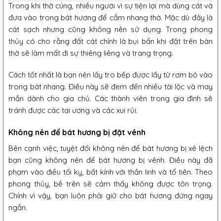
Trong khi thờ cúng, nhiều người vì sự tiện lợi mà dùng cát và
đưa vào trong bát hương để cắm nhang thờ. Mặc dù đây là
cát sạch nhưng cũng không nên sử dụng. Trong phong
thủy có cho rằng đất cát chính là bụi bẩn khi đặt trên bàn
thờ sẽ làm mất đi sự thiêng liêng và trang trọng.
Cách tốt nhất là bạn nên lấy tro bếp được lấy từ rơm bỏ vào
trong bát nhang. Điều này sẽ đem đến nhiều tài lộc và may
mắn dành cho gia chủ. Các thành viên trong gia đình sẽ
tránh được các tai ương và các xui rủi.
Không nên để bát hương bị đặt vênh
Bên cạnh việc, tuyệt đối không nên để bát hương bị xê lệch
bạn cũng không nên để bát hương bị vênh. Điều này đã
phạm vào điều tối kỵ, bất kính với thần linh và tổ tiên. Theo
phong thủy, bề trên sẽ cảm thấy không được tôn trọng.
Chính vì vậy, bạn luôn phải giữ cho bát hương đứng ngay
ngắn.