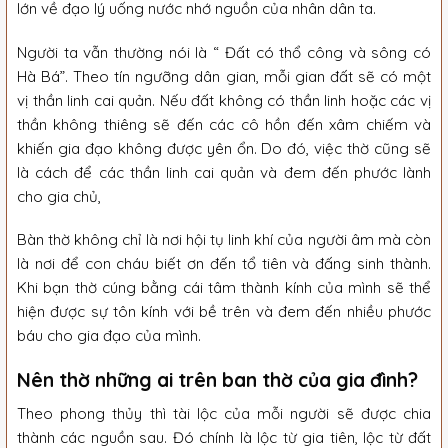
lớn về đạo lý uống nước nhớ nguồn của nhân dân ta.
Người ta vẫn thường nói là “ Đất có thổ công và sông có
Hà Bá”. Theo tín ngưỡng dân gian, mỗi gian đất sẽ có một
vị thần linh cai quản. Nếu đất không có thần linh hoặc các vị
thần không thiêng sẽ đến các cô hồn đến xâm chiếm và
khiến gia đạo không được yên ổn. Do đó, việc thờ cũng sẽ
là cách để các thần linh cai quản và đem đến phước lành
cho gia chủ,
Bàn thờ không chỉ là nơi hội tụ linh khí của người âm mà còn
là nơi để con cháu biết ơn đến tổ tiên và đấng sinh thành.
Khi bạn thờ cúng bằng cái tâm thành kính của mình sẽ thể
hiện được sự tôn kính với bề trên và đem đến nhiều phước
báu cho gia đạo của mình.
Nên thờ những ai trên ban thờ của gia đình?
Theo phong thủy thì tài lộc của mỗi người sẽ được chia
thành các nguồn sau. Đó chính là lộc từ gia tiên, lộc từ đất