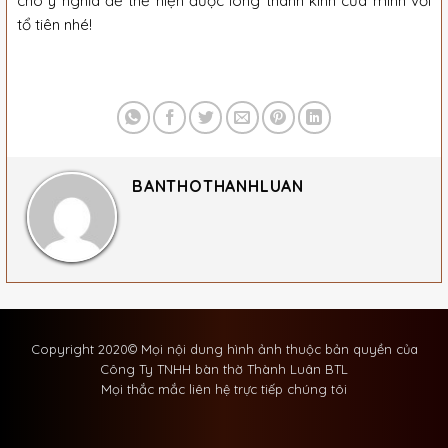
cho ý nghĩa để thể hiện được lòng thành kính của mình với
tổ tiên nhé!
BANTHOTHANHLUAN
Copyright 2020© Mọi nội dung hình ảnh thuộc bản quyền của
Công Ty TNHH bàn thờ Thành Luân BTL
Mọi thắc mắc liên hệ trực tiếp chúng tôi