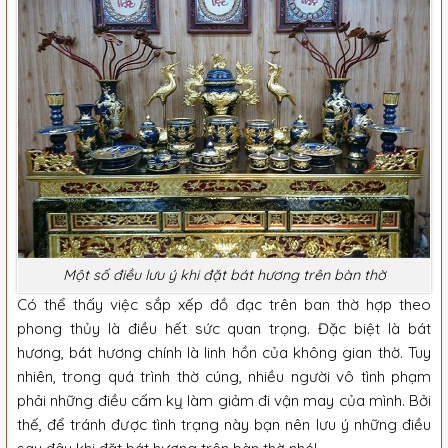
Một số điều lưu ý khi đặt bát hương trên bàn thờ
Có thể thấy việc sắp xếp đồ đạc trên ban thờ hợp theo
phong thủy là điều hết sức quan trọng. Đặc biệt là bát
hương, bát hương chính là linh hồn của không gian thờ. Tuy
nhiên, trong quá trình thờ cúng, nhiều người vô tình phạm
phải những điều cấm kỵ làm giảm đi vận may của mình. Bởi
thế, để tránh được tình trạng này bạn nên lưu ý những điều