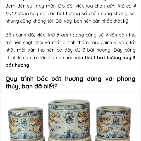
đem đến sự may mắn. Do đó, việc lựa chọn
bàn thờ có 4
bát hương
hay có các bát hương số chẵn cũng không sai
nhưng cũng không tốt. Bởi vậy, bạn nên cân nhắc thật kỹ.
Bên cạnh đó, việc
thờ 5 bát hương
cũng sẽ khiến bàn thờ
trở nên chật chội và mất đi tính thẩm mỹ. Chính vì vậy, tốt
nhất mỗi bàn thờ nên có đầy đủ 3 bát hương. Đây cũng
chính là câu trả lời cho câu hỏi
nên thờ 1 bát hương hay 3
bát hương.
Quy trình bốc bát hương đúng với phong
thủy, bạn đã biết?