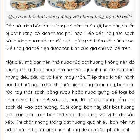
Quy trình bốc bát hương đúng với phong thủy, bạn đã biết?
Để quá trình bốc bát hương trở nên thuận lợi, bạn hãy chuẩn
bị bát hương có kích thước phù hợp. Tiếp đến, hãy rửa sạch
bát hương qua nước muối, rượu gừng và thêm vài cánh hoa.
Điều này đã thể hiện được tôn kính của gia chủ với bề trên.
Một điều mà bạn nên nhớ nước rửa bát hương không nên đổ
xuống cống thoát nước mà nên vảy quanh nhà để xua đuổi
những điều xấu xa và kém may mắn. Tiếp theo là tiến hành
bốc bát hương. Trước khi thực hiện công đoạn này, bạn cần
rửa tay thật sạch bằng rượu hoặc nước gừng để loại bỏ
những vết bẩn nhé! Sau đó, hãy từ từ bốc từng nắm tro
sạch để vào bát hương. Cuối cùng, bạn hãy đặt bát hương
thật cẩn thận trên bàn thờ sao cho đúng với vị trí đã sắp
xếp. Khi chân nhang trong bát hương quá nhiều, bạn nên rút
bớt đi và nhớ giữa lại 5 chân nhang để có được phước lành.