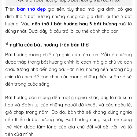
Trên
bàn thờ đẹp
gia tiên, tùy theo mỗi gia đình, có gia
đình thờ 1 bát hương nhưng cũng có gia đình lại thờ 3 bát
hương. Vậy,
nên thờ 1 bát hương hay 3 bát hương
mới là
đúng nhất. Dưới đây là câu trả lời cụ thể dành cho bạn.
Ý nghĩa của bát hương trên bàn thờ
Bát hương mang nhiều ý nghĩa của tâm linh. Mỗi nén hương
được thắp trong bát hương chính là cách mà gia chủ và con
cháu tưởng nhớ đến ông bà. Hơn nữa, những nén hương này
chính là cách để con cháu cầu mong những điều suôn sẻ sẽ
đến trong cuộc sống.
Bát hương còn mang đến một ý nghĩa khác, đây là nơi sum
họp và đoàn tụ của những người đã khuất và các ngày lễ,
giỗ chạp trong năm. Do đó, bàn thờ sẽ không đúng nghĩa
nếu thiếu đi bát hương này. Bát hương càng sạch sẽ càng
thể hiện được tấm lòng của gia chủ đối với bề trên và tổ
tiên của mình.