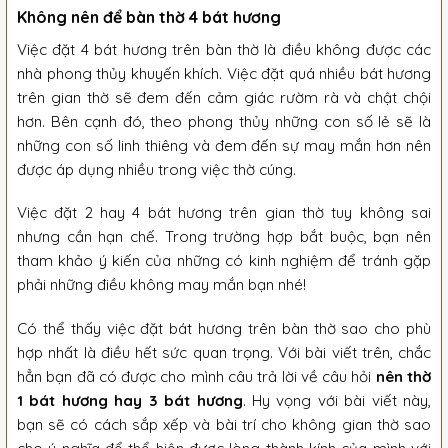
Không nên để bàn thờ 4 bát hương
Việc đặt 4 bát hương trên bàn thờ là điều không được các
nhà phong thủy khuyến khích. Việc đặt quá nhiều bát hương
trên gian thờ sẽ đem đến cảm giác rườm rà và chật chội
hơn. Bên cạnh đó, theo phong thủy những con số lẻ sẽ là
những con số linh thiêng và đem đến sự may mắn hơn nên
được áp dụng nhiều trong việc thờ cúng.
Việc đặt 2 hay 4 bát hương trên gian thờ tuy không sai
nhưng cần hạn chế. Trong trường hợp bắt buộc, bạn nên
tham khảo ý kiến của những có kinh nghiệm để tránh gặp
phải những điều không may mắn bạn nhé!
Có thể thấy việc đặt bát hương trên bàn thờ sao cho phù
hợp nhất là điều hết sức quan trọng. Với bài viết trên, chắc
hẳn bạn đã có được cho mình câu trả lời về câu hỏi
nên thờ
1 bát hương hay 3 bát hương
. Hy vọng với bài viết này,
bạn sẽ có cách sắp xếp và bài trí cho không gian thờ sao