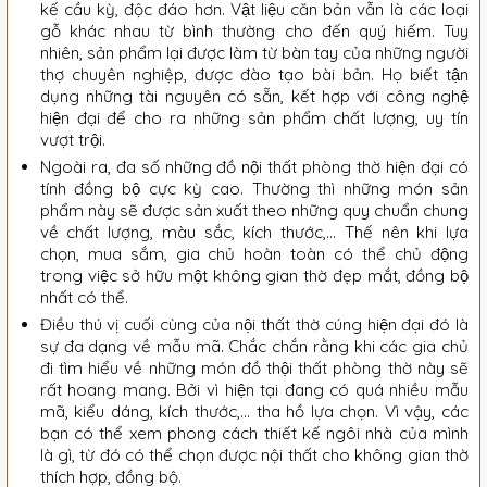
kế cầu kỳ, độc đáo hơn. Vật liệu căn bản vẫn là các loại
gỗ khác nhau từ bình thường cho đến quý hiếm. Tuy
nhiên, sản phẩm lại được làm từ bàn tay của những người
thợ chuyên nghiệp, được đào tạo bài bản. Họ biết tận
dụng những tài nguyên có sẵn, kết hợp với công nghệ
hiện đại để cho ra những sản phẩm chất lượng, uy tín
vượt trội.
Ngoài ra, đa số những đồ nội thất phòng thờ hiện đại có
tính đồng bộ cực kỳ cao. Thường thì những món sản
phẩm này sẽ được sản xuất theo những quy chuẩn chung
về chất lượng, màu sắc, kích thước,… Thế nên khi lựa
chọn, mua sắm, gia chủ hoàn toàn có thể chủ động
trong việc sở hữu một không gian thờ đẹp mắt, đồng bộ
nhất có thể.
Điều thú vị cuối cùng của nội thất thờ cúng hiện đại đó là
sự đa dạng về mẫu mã. Chắc chắn rằng khi các gia chủ
đi tìm hiểu về những món đồ thội thất phòng thờ này sẽ
rất hoang mang. Bởi vì hiện tại đang có quá nhiều mẫu
mã, kiểu dáng, kích thước,… tha hồ lựa chọn. Vì vậy, các
bạn có thể xem phong cách thiết kế ngôi nhà của mình
là gì, từ đó có thể chọn được nội thất cho không gian thờ
thích hợp, đồng bộ.