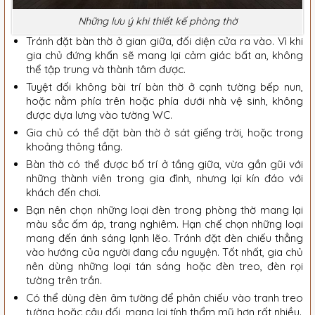
Những lưu ý khi thiết kế phòng thờ
Tránh đặt bàn thờ ở gian giữa, đối diện cửa ra vào. Vì khi
gia chủ đứng khấn sẽ mang lại cảm giác bất an, không
thể tập trung và thành tâm được.
Tuyệt đối không bài trí bàn thờ ở cạnh tường bếp nun,
hoặc nằm phía trên hoặc phía dưới nhà vệ sinh, không
được dựa lưng vào tường WC.
Gia chủ có thể đặt bàn thờ ở sát giếng trời, hoặc trong
khoảng thông tầng.
Bàn thờ có thể được bố trí ở tầng giữa, vừa gần gũi với
những thành viên trong gia đình, nhưng lại kín đáo với
khách đến chơi.
Bạn nên chọn những loại đèn trong phòng thờ mang lại
màu sắc ấm áp, trang nghiêm. Hạn chế chọn những loại
mang đến ánh sáng lạnh lẽo. Tránh đặt đèn chiếu thẳng
vào hướng của người đang cầu nguyện. Tốt nhất, gia chủ
nên dùng những loại tán sáng hoặc đèn treo, đèn rọi
tường trên trần.
Có thể dùng đèn âm tường để phản chiếu vào tranh treo
tường hoặc câu đối, mang lại tính thẩm mỹ hơn rất nhiều.