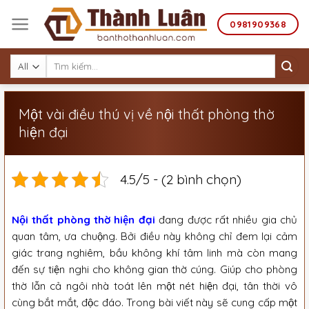
Skip
to
0981909368
content
Tìm
kiếm:
Một vài điều thú vị về nội thất phòng thờ
hiện đại
4.5/5 - (2 bình chọn)
Nội thất phòng thờ hiện đại
đang được rất nhiều gia chủ
quan tâm, ưa chuộng. Bởi điều này không chỉ đem lại cảm
giác trang nghiêm, bầu không khí tâm linh mà còn mang
đến sự tiện nghi cho không gian thờ cúng. Giúp cho phòng
thờ lẫn cả ngôi nhà toát lên một nét hiện đại, tân thời vô
cùng bắt mắt, độc đáo. Trong bài viết này sẽ cung cấp một