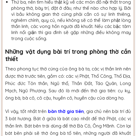
Thứ ba, nên tìm hiểu thật kỹ về các món đồ nội thất trong
phòng thờ, bày trí, đặt ở đâu, như thế nào cho hợp lý. Bởi
vì bầu không gian thờ cúng phải cần có sự linh thiêng,
nghiêm chỉnh, quy củ, nếu không sẽ có thể làm phật lòng
thần linh, các vong hồn người đã khuất. Nếu các bậc tâm
linh nổi giận thì gia đình sẽ gặp những điều không may
trong cuộc sống.
Những vật dụng bài trí trong phòng thờ cần
thiết
Theo phong tục thờ cúng của ông bà ta, các vị thần linh nên
được thờ trước tiên, gồm có: các vị Phật, Thổ Công, Thổ Địa,
Phúc đức Tôn thần, Ngũ thổ, Thần Đất, Táo Quân, Long
Mạch, Ngũ Phương. Sau đó là mới đến thờ gia tiên: cụ kỵ,
ông bà, bà cô, cô cậu, huyền cô, huyền cậu của dòng họ.
Vì vậy, tốt nhất trên
bàn thờ gia tiên
, gia chủ nên bài trí đủ
3 bát hương. Bát ở giữa là bát cao nhất để thờ Phật, các vị
thần lình. Bát bên trái dùng để thờ Bà Cô, Ông Mãnh. Còn lại
bát bên phải sẽ thờ ông bà tổ tiên, những người đã khuất