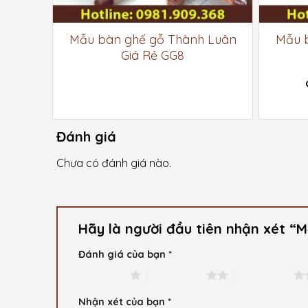
 Luân
Mẫu bàn ghế gỗ Thành Luân
Mẫu 
õ)
Giá Rẻ GG8
₫
₫.
Đánh giá
₫.
Chưa có đánh giá nào.
Hãy là người đầu tiên nhận xét 
Đánh giá của bạn
*
1 trên 5 sao
2 trên 5 sao
3 trên 5 sao
Nhận xét của bạn
*