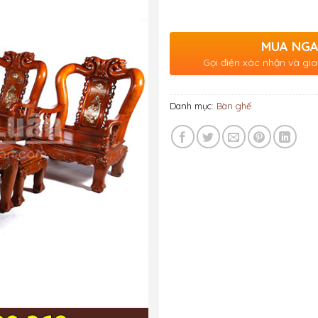
MUA NG
Gọi điện xác nhận và gia
Danh mục:
Bàn ghế