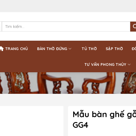
Tìm
kiếm:
TRANG CHỦ
BÀN THỜ ĐỨNG
TỦ THỜ
SẬP THỜ
Đ
TƯ VẤN PHONG THỦY
Mẫu bàn ghế g
GG4