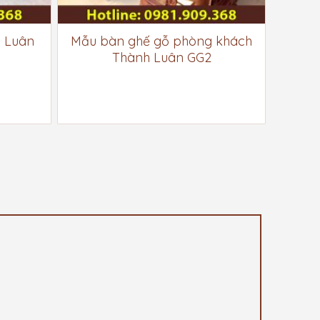
 Luân
Mẫu bàn ghế gỗ phòng khách
Thành Luân GG2
”