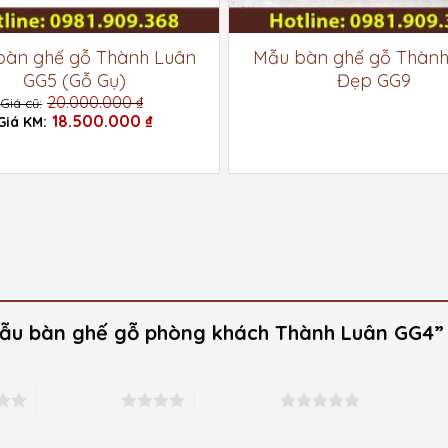
bàn ghế gỗ Thành Luân
Mẫu bàn ghế gỗ Thành
GG5 (Gỗ Gụ)
Đẹp GG9
20.000.000
₫
Giá
18.500.000
₫
gốc
Giá
là:
hiện
20.000.000 ₫.
tại
là:
18.500.000 ₫.
“Mẫu bàn ghế gỗ phòng khách Thành Luân GG4
4 trên 5 sao
5 trên 5 sao