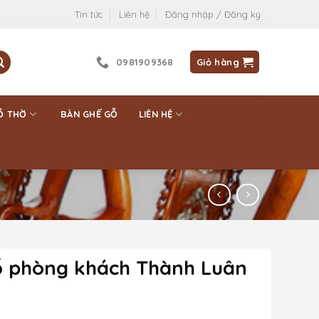
Tin tức
Liên hệ
Đăng nhập / Đăng ký
0981909368
Giỏ hàng
Ồ THỜ
BÀN GHẾ GỖ
LIÊN HỆ
ỗ phòng khách Thành Luân