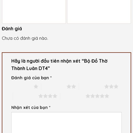
Đánh giá
Chưa có đánh giá nào.
Hãy là người đầu tiên nhận xét “Bộ Đồ Thờ
Thành Luân DT4”
Đánh giá của bạn
*
1 trên 5 sao
2 trên 5 sao
3 trên 5 sao
4 trên 5 sao
5 trên 5 sao
Nhận xét của bạn
*