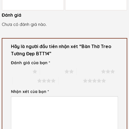
Giá
Giá
là:
là:
hiện
hiện
1.600.000 ₫.
1.800.000 ₫.
tại
tại
là:
là:
Đánh giá
1.280.000 ₫.
1.500.000 ₫.
Chưa có đánh giá nào.
Hãy là người đầu tiên nhận xét “Bàn Thờ Treo
Tường Đẹp BTT14”
Đánh giá của bạn
*
1 trên 5 sao
2 trên 5 sao
3 trên 5 sao
4 trên 5 sao
5 trên 5 sao
Nhận xét của bạn
*