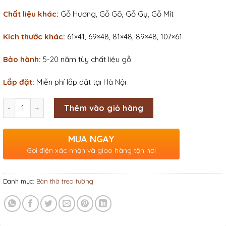
Chất liệu khác:
Gỗ Hương, Gỗ Gõ, Gỗ Gụ, Gỗ Mít
Kich thước khác:
61×41, 69×48, 81×48, 89×48, 107×61
Bảo hành:
5-20 năm tùy chất liệu gỗ
Lắp đặt:
Miễn phí lắp đặt tại Hà Nội
Số lượng
Thêm vào giỏ hàng
MUA NGAY
Gọi điện xác nhận và giao hàng tận nơi
Danh mục:
Bàn thờ treo tường