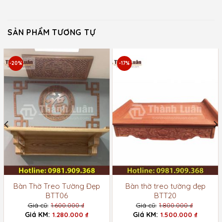
SẢN PHẨM TƯƠNG TỰ
-20%
-17%
Bàn Thờ Treo Tường Đẹp
Bàn thờ treo tường đẹp
BTT06
BTT20
1.600.000
₫
1.800.000
₫
Giá
Giá
1.280.000
₫
1.500.000
₫
gốc
gốc