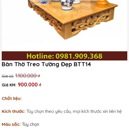
Bàn Thờ Treo Tường Đẹp BTT14
Giá
Giá
1.100.000
₫
gốc
hiện
900.000
₫
là:
tại
Chất liệu:
1.100.000 ₫.
là:
900.000 ₫.
Kích thước:
Tùy chọn theo yêu cầu, mọi kích thước xin liên hệ
Màu sắc:
Tùy chọn