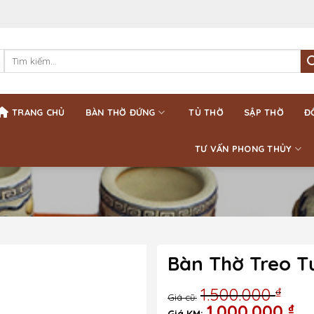
Tìm
kiếm:
TRANG CHỦ
BÀN THỜ ĐỨNG
TỦ THỜ
SẬP THỜ
Đ
TƯ VẤN PHONG THỦY
Bàn Thờ Treo T
1.500.000
₫
Giá
1.000.000
₫