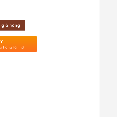
 giỏ hàng
AY
o hàng tận nơi