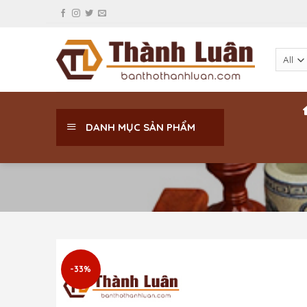
Skip
to
content
DANH MỤC SẢN PHẨM
-33%