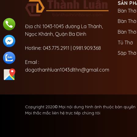
SẢN PH
Bàn Thờ
Bàn Thờ
Địa chỉ: 1043-1045 đường La Thành,
Bàn Thờ 
Ngọc Khánh, Quận Ba Đình
Tủ Thờ
Hotline: 043.775.2911 | 0981.909.368
Sập Thờ
Email :
dogothanhluan1043dlthn@gmail.com
Copyright 2020© Mọi nội dung hình ảnh thuộc bản quyền
Mọi thắc mắc liên hệ trực tiếp chúng tôi