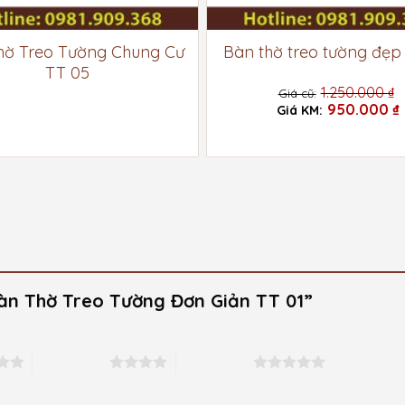
hờ Treo Tường Chung Cư
Bàn thờ treo tường đẹp
TT 05
1.250.000
₫
Giá
950.000
₫
gốc
Giá
là:
hiện
1.250.000 ₫
tại
là:
950.000 ₫.
Bàn Thờ Treo Tường Đơn Giản TT 01”
4 trên 5 sao
5 trên 5 sao