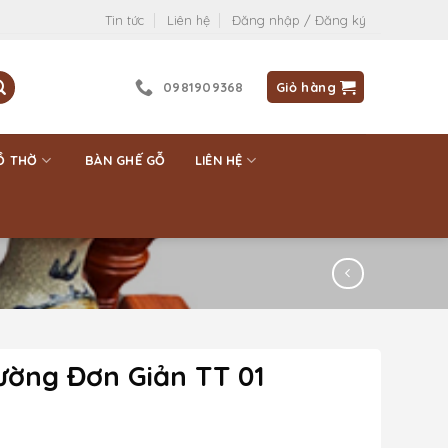
Tin tức
Liên hệ
Đăng nhập / Đăng ký
0981909368
Giỏ hàng
Ồ THỜ
BÀN GHẾ GỖ
LIÊN HỆ
ường Đơn Giản TT 01