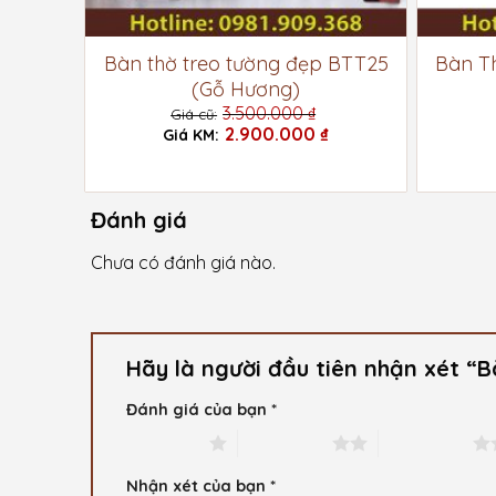
Đẹp
Bàn thờ treo tường đẹp BTT25
Bàn T
(Gỗ Hương)
3.500.000
₫
Giá
2.900.000
₫
gốc
Giá
là:
hiện
3.500.000 ₫.
tại
là:
Đánh giá
2.900.000 ₫.
Chưa có đánh giá nào.
Hãy là người đầu tiên nhận xét “
Đánh giá của bạn
*
1 trên 5 sao
2 trên 5 sao
3 trên 5 sao
Nhận xét của bạn
*