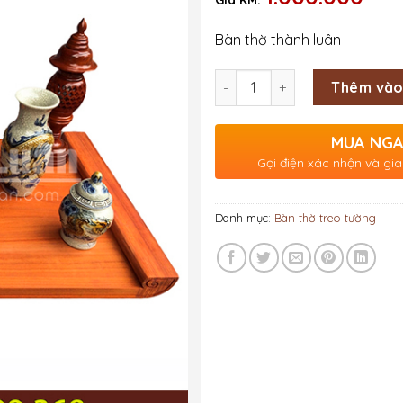
gốc
Giá
là:
hiện
Bàn thờ thành luân
1.500.000 ₫.
tại
Số lượng
là:
Thêm vào
1.000.000 ₫.
MUA NG
Gọi điện xác nhận và gia
Danh mục:
Bàn thờ treo tường