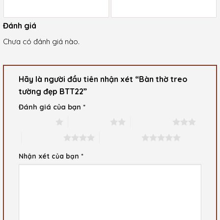
Giá
Giá
là:
là:
hiện
hiện
1.250.000 ₫.
1.600.000 ₫.
tại
tại
là:
là:
Đánh giá
950.000 ₫.
1.280.000 ₫.
Chưa có đánh giá nào.
Hãy là người đầu tiên nhận xét “Bàn thờ treo
tường đẹp BTT22”
Đánh giá của bạn
*
1 trên 5 sao
2 trên 5 sao
3 trên 5 sao
4 trên 5 sao
5 trên 5 sao
Nhận xét của bạn
*