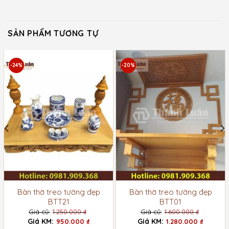
SẢN PHẨM TƯƠNG TỰ
-24%
-20%
Bàn thờ treo tường đẹp
Bàn thờ treo tường đẹp
BTT21
BTT01
1.250.000
₫
1.600.000
₫
Giá
Giá
950.000
₫
1.280.000
₫
gốc
gốc