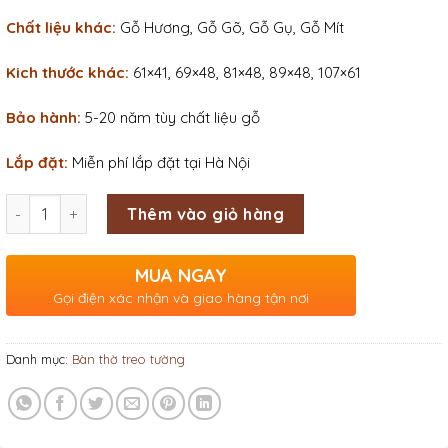
Chất liệu khác:
Gỗ Hương, Gỗ Gõ, Gỗ Gụ, Gỗ Mít
Kich thước khác:
61×41, 69×48, 81×48, 89×48, 107×61
Bảo hành:
5-20 năm tùy chất liệu gỗ
Lắp đặt:
Miễn phí lắp đặt tại Hà Nội
Số lượng
Thêm vào giỏ hàng
MUA NGAY
Gọi điện xác nhận và giao hàng tận nơi
Danh mục:
Bàn thờ treo tường