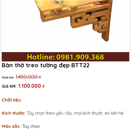
Bàn thờ treo tường đẹp BTT22
Giá
Giá
1.450.000
₫
gốc
hiện
1.100.000
₫
là:
tại
Chất liệu:
1.450.000 ₫.
là:
1.100.000 ₫.
Kích thước:
Tùy chọn theo yêu cầu, mọi kích thước xin liên hệ
Màu sắc:
Tùy chọn