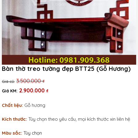
Bàn thờ treo tường đẹp BTT25 (Gỗ Hương)
Giá
Giá
3.500.000
₫
gốc
hiện
2.900.000
₫
là:
tại
Chất liệu:
Gỗ hương
3.500.000 ₫.
là:
2.900.000 ₫.
Kích thước:
Tùy chọn theo yêu cầu, mọi kích thước xin liên hệ
Màu sắc:
Tùy chọn