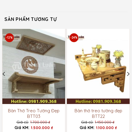
SẢN PHẨM TƯƠNG TỰ
-12%
-24%
Bàn Thờ Treo Tường Đẹp
Bàn thờ treo tường đẹp
BTT03
BTT22
1.700.000
₫
1.450.000
₫
Giá
Giá
1.500.000
₫
1.100.000
₫
gốc
gốc