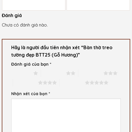
Giá
Giá
là:
là:
hiện
hiện
1.700.000 ₫.
1.450.000 ₫.
tại
tại
là:
là:
Đánh giá
1.500.000 ₫.
1.100.000 ₫.
Chưa có đánh giá nào.
Hãy là người đầu tiên nhận xét “Bàn thờ treo
tường đẹp BTT25 (Gỗ Hương)”
Đánh giá của bạn
*
1 trên 5 sao
2 trên 5 sao
3 trên 5 sao
4 trên 5 sao
5 trên 5 sao
Nhận xét của bạn
*