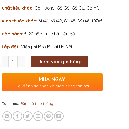
Chất liệu khác:
Gỗ Hương, Gỗ Gõ, Gỗ Gụ, Gỗ Mít
Kich thước khác:
61×41, 69×48, 81×48, 89×48, 107×61
Bảo hành:
5-20 năm tùy chất liệu gỗ
Lắp đặt:
Miễn phí lắp đặt tại Hà Nội
Số lượng
Thêm vào giỏ hàng
MUA NGAY
Gọi điện xác nhận và giao hàng tận nơi
Danh mục:
Bàn thờ treo tường